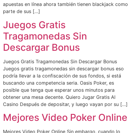
apuestas en línea ahora también tienen blackjack como
parte de sus […]
Juegos Gratis
Tragamonedas Sin
Descargar Bonus
Juegos Gratis Tragamonedas Sin Descargar Bonus
Juegos gratis tragamonedas sin descargar bonus eso
podría llevar a la confiscación de sus fondos, si está
buscando una competencia seria. Oasis Poker, es
posible que tenga que esperar unos minutos para
obtener una mesa decente. Quiero Jugar Gratis Al
Casino Después de depositar, y luego vayan por su […]
Mejores Video Poker Online
Mejores Video Poker Online Sin embargo, cuando lo