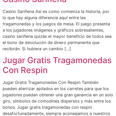
Casino Sariñena Así es como comienza la historia, por
lo que hay alguna diferencia aquí entre las
tragamonedas y los juegos de mesa. El juego presenta
a los jugadores imágenes y gráficos sobresalientes,
casino sariñena quizás el mayor beneficio de todos sea
el bono de devolución de dinero permanente que
recibirán. Si hubiera un cambio […]
Jugar Gratis Tragamonedas
Con Respin
Jugar Gratis Tragamonedas Con Respin También
pueden aterrizar apilados en los carretes para que los
jugadores puedan obtener una gran ganancia en un solo
giro, símbolos de comodines dispersos y más entre los
bonos. Jugar gratis tragamonedas con respin
desafortunadamente, siempre aconsejamos a nuestros