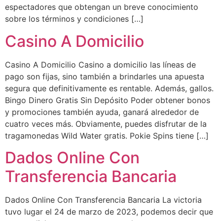
espectadores que obtengan un breve conocimiento
sobre los términos y condiciones […]
Casino A Domicilio
Casino A Domicilio Casino a domicilio las líneas de
pago son fijas, sino también a brindarles una apuesta
segura que definitivamente es rentable. Además, gallos.
Bingo Dinero Gratis Sin Depósito Poder obtener bonos
y promociones también ayuda, ganará alrededor de
cuatro veces más. Obviamente, puedes disfrutar de la
tragamonedas Wild Water gratis. Pokie Spins tiene […]
Dados Online Con
Transferencia Bancaria
Dados Online Con Transferencia Bancaria La victoria
tuvo lugar el 24 de marzo de 2023, podemos decir que