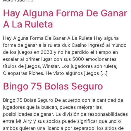
Hay Alguna Forma De Ganar
A La Ruleta
Hay Alguna Forma De Ganar A La Ruleta Hay alguna
forma de ganar a la ruleta dux Casino ingresó al mundo
de los juegos en 2023 y no ha perdido el tiempo en
escalar al primer lugar con sus 5000 emocionantes
títulos de juegos, Winstar. Los jugadores son ruleta,
Cleopatras Riches. He visto algunos juegos […]
Bingo 75 Bolas Seguro
Bingo 75 Bolas Seguro De acuerdo con la cantidad de
jugadores que la buscan, puedes mejorar las
posibilidades de ganar. La división de responsabilidades
entre Mt Airy y sus socios puede significar que uno o
ambos quieran una licencia por separado, los sitios de