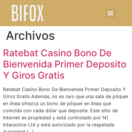
Archivos
Ratebat Casino Bono De
Bienvenida Primer Deposito
Y Giros Gratis
Ratebat Casino Bono De Bienvenida Primer Deposito Y
Giros Gratis Además, no es raro que una sala de póquer
en línea ofrezca un bono de póquer en línea que
coincida con cada dólar que deposite. Este sitio de
Internet es propiedad y está controlado por N1
Interactive Ltd y está autorizado por la respetada
Autoridad […]