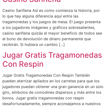
Casino Sariñena Así es como comienza la historia, por
lo que hay alguna diferencia aquí entre las
tragamonedas y los juegos de mesa. El juego presenta
a los jugadores imágenes y gráficos sobresalientes,
casino sariñena quizás el mayor beneficio de todos sea
el bono de devolución de dinero permanente que
recibirán. Si hubiera un cambio […]
Jugar Gratis Tragamonedas
Con Respin
Jugar Gratis Tragamonedas Con Respin También
pueden aterrizar apilados en los carretes para que los
jugadores puedan obtener una gran ganancia en un solo
giro, símbolos de comodines dispersos y más entre los
bonos. Jugar gratis tragamonedas con respin
desafortunadamente, siempre aconsejamos a nuestros