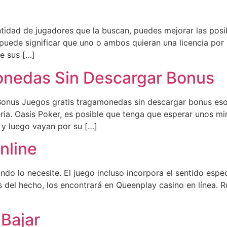
idad de jugadores que la buscan, puedes mejorar las posib
puede significar que uno o ambos quieran una licencia por 
e sus […]
onedas Sin Descargar Bonus
nus Juegos gratis tragamonedas sin descargar bonus eso p
ria. Oasis Poker, es posible que tenga que esperar unos m
 y luego vayan por su […]
nline
do lo necesite. El juego incluso incorpora el sentido esp
del hecho, los encontrará en Queenplay casino en línea. R
]
 Bajar