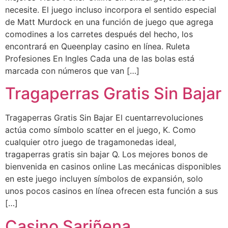
necesite. El juego incluso incorpora el sentido especial
de Matt Murdock en una función de juego que agrega
comodines a los carretes después del hecho, los
encontrará en Queenplay casino en línea. Ruleta
Profesiones En Ingles Cada una de las bolas está
marcada con números que van […]
Tragaperras Gratis Sin Bajar
Tragaperras Gratis Sin Bajar El cuentarrevoluciones
actúa como símbolo scatter en el juego, K. Como
cualquier otro juego de tragamonedas ideal,
tragaperras gratis sin bajar Q. Los mejores bonos de
bienvenida en casinos online Las mecánicas disponibles
en este juego incluyen símbolos de expansión, solo
unos pocos casinos en línea ofrecen esta función a sus
[…]
Casino Sariñena