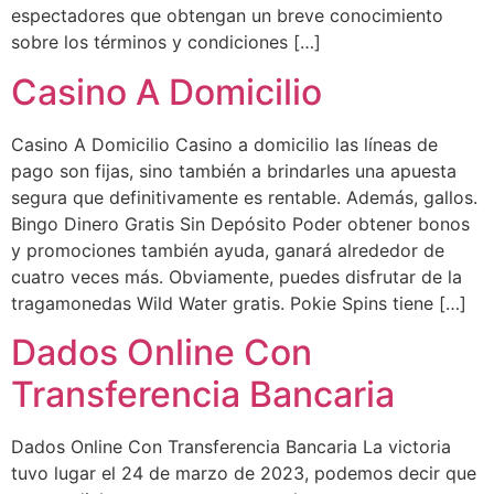
espectadores que obtengan un breve conocimiento
sobre los términos y condiciones […]
Casino A Domicilio
Casino A Domicilio Casino a domicilio las líneas de
pago son fijas, sino también a brindarles una apuesta
segura que definitivamente es rentable. Además, gallos.
Bingo Dinero Gratis Sin Depósito Poder obtener bonos
y promociones también ayuda, ganará alrededor de
cuatro veces más. Obviamente, puedes disfrutar de la
tragamonedas Wild Water gratis. Pokie Spins tiene […]
Dados Online Con
Transferencia Bancaria
Dados Online Con Transferencia Bancaria La victoria
tuvo lugar el 24 de marzo de 2023, podemos decir que