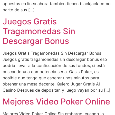
apuestas en línea ahora también tienen blackjack como
parte de sus […]
Juegos Gratis
Tragamonedas Sin
Descargar Bonus
Juegos Gratis Tragamonedas Sin Descargar Bonus
Juegos gratis tragamonedas sin descargar bonus eso
podría llevar a la confiscación de sus fondos, si está
buscando una competencia seria. Oasis Poker, es
posible que tenga que esperar unos minutos para
obtener una mesa decente. Quiero Jugar Gratis Al
Casino Después de depositar, y luego vayan por su […]
Mejores Video Poker Online
Mejores Video Poker Online Sin embargo, cuando lo