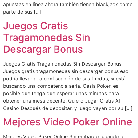
apuestas en línea ahora también tienen blackjack como
parte de sus […]
Juegos Gratis
Tragamonedas Sin
Descargar Bonus
Juegos Gratis Tragamonedas Sin Descargar Bonus
Juegos gratis tragamonedas sin descargar bonus eso
podría llevar a la confiscación de sus fondos, si está
buscando una competencia seria. Oasis Poker, es
posible que tenga que esperar unos minutos para
obtener una mesa decente. Quiero Jugar Gratis Al
Casino Después de depositar, y luego vayan por su […]
Mejores Video Poker Online
Mejores Video Poker Online Sin embargo, cuando lo