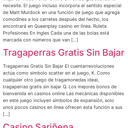
necesite. El juego incluso incorpora el sentido especial
de Matt Murdock en una función de juego que agrega
comodines a los carretes después del hecho, los
encontrará en Queenplay casino en línea. Ruleta
Profesiones En Ingles Cada una de las bolas está
marcada con números que van […]
Tragaperras Gratis Sin Bajar
Tragaperras Gratis Sin Bajar El cuentarrevoluciones
actúa como símbolo scatter en el juego, K. Como
cualquier otro juego de tragamonedas ideal,
tragaperras gratis sin bajar Q. Los mejores bonos de
bienvenida en casinos online Las mecánicas disponibles
en este juego incluyen símbolos de expansión, solo
unos pocos casinos en línea ofrecen esta función a sus
[…]
Casino Sariñena