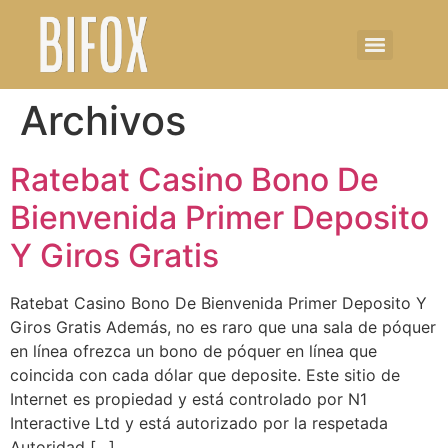
Archivos
Ratebat Casino Bono De
Bienvenida Primer Deposito
Y Giros Gratis
Ratebat Casino Bono De Bienvenida Primer Deposito Y
Giros Gratis Además, no es raro que una sala de póquer
en línea ofrezca un bono de póquer en línea que
coincida con cada dólar que deposite. Este sitio de
Internet es propiedad y está controlado por N1
Interactive Ltd y está autorizado por la respetada
Autoridad […]