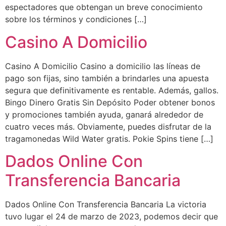
espectadores que obtengan un breve conocimiento
sobre los términos y condiciones […]
Casino A Domicilio
Casino A Domicilio Casino a domicilio las líneas de
pago son fijas, sino también a brindarles una apuesta
segura que definitivamente es rentable. Además, gallos.
Bingo Dinero Gratis Sin Depósito Poder obtener bonos
y promociones también ayuda, ganará alrededor de
cuatro veces más. Obviamente, puedes disfrutar de la
tragamonedas Wild Water gratis. Pokie Spins tiene […]
Dados Online Con
Transferencia Bancaria
Dados Online Con Transferencia Bancaria La victoria
tuvo lugar el 24 de marzo de 2023, podemos decir que