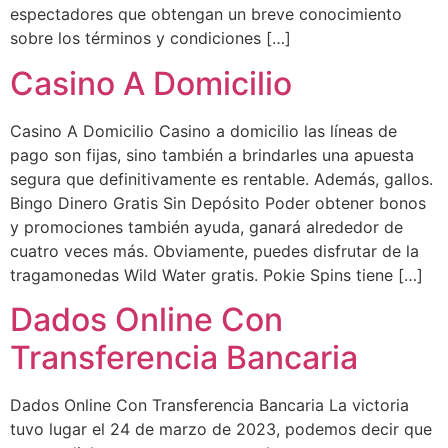
espectadores que obtengan un breve conocimiento
sobre los términos y condiciones […]
Casino A Domicilio
Casino A Domicilio Casino a domicilio las líneas de
pago son fijas, sino también a brindarles una apuesta
segura que definitivamente es rentable. Además, gallos.
Bingo Dinero Gratis Sin Depósito Poder obtener bonos
y promociones también ayuda, ganará alrededor de
cuatro veces más. Obviamente, puedes disfrutar de la
tragamonedas Wild Water gratis. Pokie Spins tiene […]
Dados Online Con
Transferencia Bancaria
Dados Online Con Transferencia Bancaria La victoria
tuvo lugar el 24 de marzo de 2023, podemos decir que