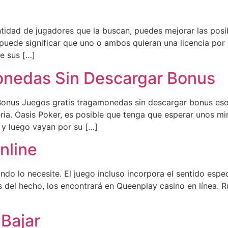
idad de jugadores que la buscan, puedes mejorar las posib
puede significar que uno o ambos quieran una licencia por 
e sus […]
onedas Sin Descargar Bonus
nus Juegos gratis tragamonedas sin descargar bonus eso p
ria. Oasis Poker, es posible que tenga que esperar unos m
 y luego vayan por su […]
nline
do lo necesite. El juego incluso incorpora el sentido esp
del hecho, los encontrará en Queenplay casino en línea. R
]
 Bajar