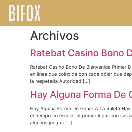
Archivos
Ratebat Casino Bono D
Ratebat Casino Bono De Bienvenida Primer De
en línea que coincida con cada dólar que depo
la respetada Autoridad […]
Hay Alguna Forma De G
Hay Alguna Forma De Ganar A La Ruleta Hay a
el tiempo en escalar al primer lugar con sus 
algunos juegos […]