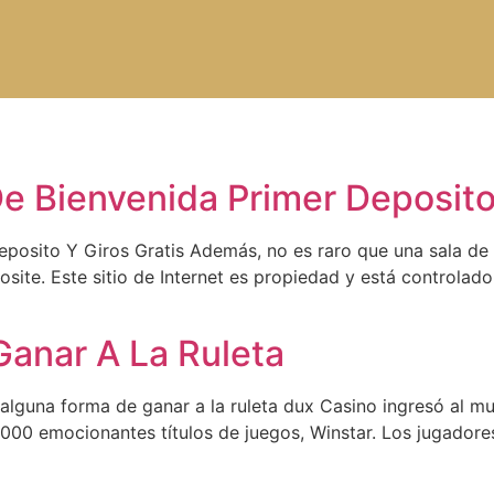
e Bienvenida Primer Deposito 
posito Y Giros Gratis Además, no es raro que una sala de
site. Este sitio de Internet es propiedad y está controlado
anar A La Ruleta
lguna forma de ganar a la ruleta dux Casino ingresó al m
5000 emocionantes títulos de juegos, Winstar. Los jugadores