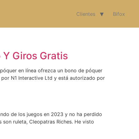
Clientes
Bifox
Y Giros Gratis
 póquer en línea ofrezca un bono de póquer
 por N1 Interactive Ltd y está autorizado por
undo de los juegos en 2023 y no ha perdido
 son ruleta, Cleopatras Riches. He visto