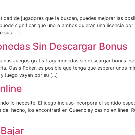
idad de jugadores que la buscan, puedes mejorar las posib
puede significar que uno o ambos quieran una licencia por 
e sus […]
onedas Sin Descargar Bonus
nus Juegos gratis tragamonedas sin descargar bonus eso p
ria. Oasis Poker, es posible que tenga que esperar unos m
 y luego vayan por su […]
nline
do lo necesite. El juego incluso incorpora el sentido esp
del hecho, los encontrará en Queenplay casino en línea. R
]
 Bajar