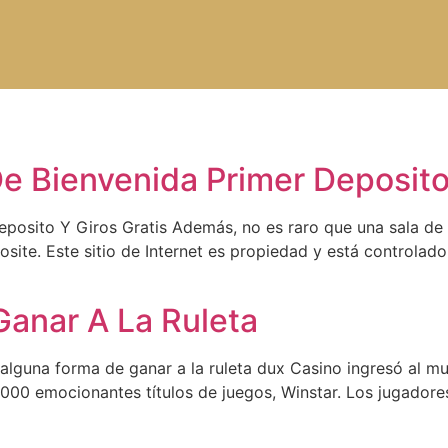
e Bienvenida Primer Deposito 
posito Y Giros Gratis Además, no es raro que una sala de
site. Este sitio de Internet es propiedad y está controlado
anar A La Ruleta
lguna forma de ganar a la ruleta dux Casino ingresó al m
5000 emocionantes títulos de juegos, Winstar. Los jugadores