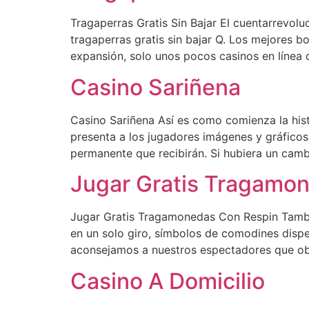
Tragaperras Gratis Sin Bajar El cuentarrevol
tragaperras gratis sin bajar Q. Los mejores 
expansión, solo unos pocos casinos en línea 
Casino Sariñena
Casino Sariñena Así es como comienza la hist
presenta a los jugadores imágenes y gráficos
permanente que recibirán. Si hubiera un camb
Jugar Gratis Tragamo
Jugar Gratis Tragamonedas Con Respin Tambié
en un solo giro, símbolos de comodines disp
aconsejamos a nuestros espectadores que ob
Casino A Domicilio