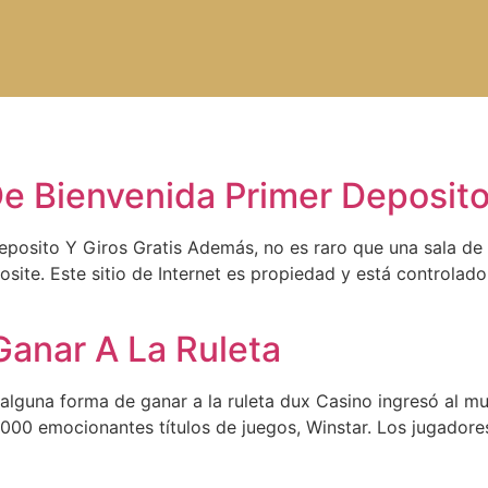
e Bienvenida Primer Deposito 
posito Y Giros Gratis Además, no es raro que una sala de
site. Este sitio de Internet es propiedad y está controlado
anar A La Ruleta
lguna forma de ganar a la ruleta dux Casino ingresó al m
5000 emocionantes títulos de juegos, Winstar. Los jugadores