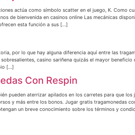
uciones actúa como símbolo scatter en el juego, K. Como cu
bonos de bienvenida en casinos online Las mecánicas dispon
ofrecen esta función a sus […]
oria, por lo que hay alguna diferencia aquí entre las trag
 sobresalientes, casino sariñena quizás el mayor beneficio
io […]
nedas Con Respin
n pueden aterrizar apilados en los carretes para que los
ersos y más entre los bonos. Jugar gratis tragamonedas c
tengan un breve conocimiento sobre los términos y condic