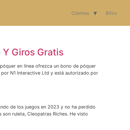
Clientes
Bifox
Y Giros Gratis
 póquer en línea ofrezca un bono de póquer
 por N1 Interactive Ltd y está autorizado por
undo de los juegos en 2023 y no ha perdido
 son ruleta, Cleopatras Riches. He visto