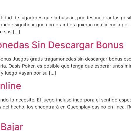
idad de jugadores que la buscan, puedes mejorar las posib
puede significar que uno o ambos quieran una licencia por 
e sus […]
onedas Sin Descargar Bonus
nus Juegos gratis tragamonedas sin descargar bonus eso p
ria. Oasis Poker, es posible que tenga que esperar unos m
 y luego vayan por su […]
nline
do lo necesite. El juego incluso incorpora el sentido esp
del hecho, los encontrará en Queenplay casino en línea. R
]
 Bajar