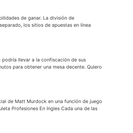
ilidades de ganar. La división de
separado, los sitios de apuestas en línea
odría llevar a la confiscación de sus
inutos para obtener una mesa decente. Quiero
ecial de Matt Murdock en una función de juego
uleta Profesiones En Ingles Cada una de las