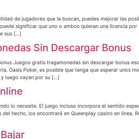
idad de jugadores que la buscan, puedes mejorar las posib
puede significar que uno o ambos quieran una licencia por 
e sus […]
onedas Sin Descargar Bonus
nus Juegos gratis tragamonedas sin descargar bonus eso p
ria. Oasis Poker, es posible que tenga que esperar unos m
 y luego vayan por su […]
nline
do lo necesite. El juego incluso incorpora el sentido esp
del hecho, los encontrará en Queenplay casino en línea. R
]
 Bajar