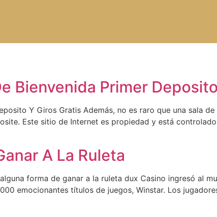
e Bienvenida Primer Deposito 
posito Y Giros Gratis Además, no es raro que una sala de
site. Este sitio de Internet es propiedad y está controlado
anar A La Ruleta
lguna forma de ganar a la ruleta dux Casino ingresó al m
5000 emocionantes títulos de juegos, Winstar. Los jugadores