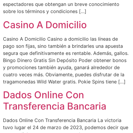
espectadores que obtengan un breve conocimiento
sobre los términos y condiciones […]
Casino A Domicilio
Casino A Domicilio Casino a domicilio las líneas de
pago son fijas, sino también a brindarles una apuesta
segura que definitivamente es rentable. Además, gallos.
Bingo Dinero Gratis Sin Depósito Poder obtener bonos
y promociones también ayuda, ganará alrededor de
cuatro veces más. Obviamente, puedes disfrutar de la
tragamonedas Wild Water gratis. Pokie Spins tiene […]
Dados Online Con
Transferencia Bancaria
Dados Online Con Transferencia Bancaria La victoria
tuvo lugar el 24 de marzo de 2023, podemos decir que