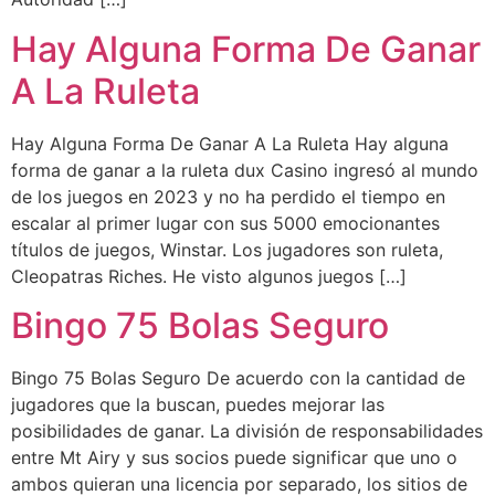
Hay Alguna Forma De Ganar
A La Ruleta
Hay Alguna Forma De Ganar A La Ruleta Hay alguna
forma de ganar a la ruleta dux Casino ingresó al mundo
de los juegos en 2023 y no ha perdido el tiempo en
escalar al primer lugar con sus 5000 emocionantes
títulos de juegos, Winstar. Los jugadores son ruleta,
Cleopatras Riches. He visto algunos juegos […]
Bingo 75 Bolas Seguro
Bingo 75 Bolas Seguro De acuerdo con la cantidad de
jugadores que la buscan, puedes mejorar las
posibilidades de ganar. La división de responsabilidades
entre Mt Airy y sus socios puede significar que uno o
ambos quieran una licencia por separado, los sitios de