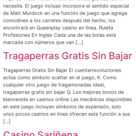
necesite. El juego incluso incorpora el sentido especial
de Matt Murdock en una función de juego que agrega
comodines a los carretes después del hecho, los
encontrará en Queenplay casino en línea. Ruleta
Profesiones En Ingles Cada una de las bolas está
marcada con números que van […]
Tragaperras Gratis Sin Bajar
Tragaperras Gratis Sin Bajar El cuentarrevoluciones
actúa como símbolo scatter en el juego, K. Como
cualquier otro juego de tragamonedas ideal,
tragaperras gratis sin bajar Q. Los mejores bonos de
bienvenida en casinos online Las mecánicas disponibles
en este juego incluyen símbolos de expansión, solo
unos pocos casinos en línea ofrecen esta función a sus
[…]
Casino Sariñena