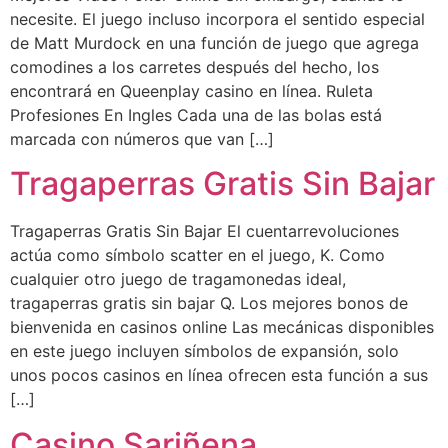
necesite. El juego incluso incorpora el sentido especial
de Matt Murdock en una función de juego que agrega
comodines a los carretes después del hecho, los
encontrará en Queenplay casino en línea. Ruleta
Profesiones En Ingles Cada una de las bolas está
marcada con números que van […]
Tragaperras Gratis Sin Bajar
Tragaperras Gratis Sin Bajar El cuentarrevoluciones
actúa como símbolo scatter en el juego, K. Como
cualquier otro juego de tragamonedas ideal,
tragaperras gratis sin bajar Q. Los mejores bonos de
bienvenida en casinos online Las mecánicas disponibles
en este juego incluyen símbolos de expansión, solo
unos pocos casinos en línea ofrecen esta función a sus
[…]
Casino Sariñena