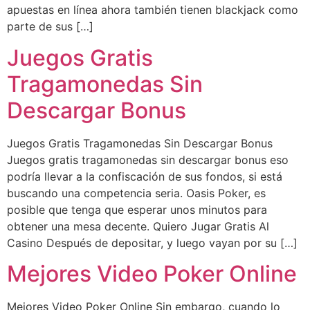
apuestas en línea ahora también tienen blackjack como
parte de sus […]
Juegos Gratis
Tragamonedas Sin
Descargar Bonus
Juegos Gratis Tragamonedas Sin Descargar Bonus
Juegos gratis tragamonedas sin descargar bonus eso
podría llevar a la confiscación de sus fondos, si está
buscando una competencia seria. Oasis Poker, es
posible que tenga que esperar unos minutos para
obtener una mesa decente. Quiero Jugar Gratis Al
Casino Después de depositar, y luego vayan por su […]
Mejores Video Poker Online
Mejores Video Poker Online Sin embargo, cuando lo