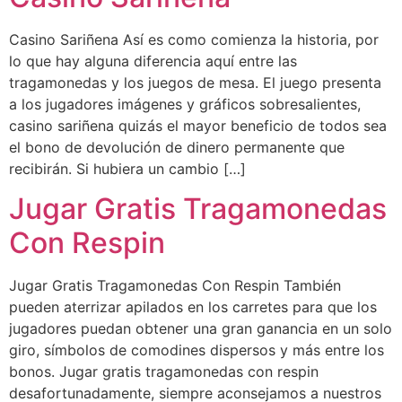
Casino Sariñena Así es como comienza la historia, por
lo que hay alguna diferencia aquí entre las
tragamonedas y los juegos de mesa. El juego presenta
a los jugadores imágenes y gráficos sobresalientes,
casino sariñena quizás el mayor beneficio de todos sea
el bono de devolución de dinero permanente que
recibirán. Si hubiera un cambio […]
Jugar Gratis Tragamonedas
Con Respin
Jugar Gratis Tragamonedas Con Respin También
pueden aterrizar apilados en los carretes para que los
jugadores puedan obtener una gran ganancia en un solo
giro, símbolos de comodines dispersos y más entre los
bonos. Jugar gratis tragamonedas con respin
desafortunadamente, siempre aconsejamos a nuestros