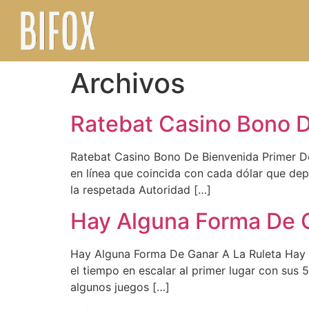
Archivos
Ratebat Casino Bono D
Ratebat Casino Bono De Bienvenida Primer De
en línea que coincida con cada dólar que depo
la respetada Autoridad […]
Hay Alguna Forma De G
Hay Alguna Forma De Ganar A La Ruleta Hay a
el tiempo en escalar al primer lugar con sus 
algunos juegos […]