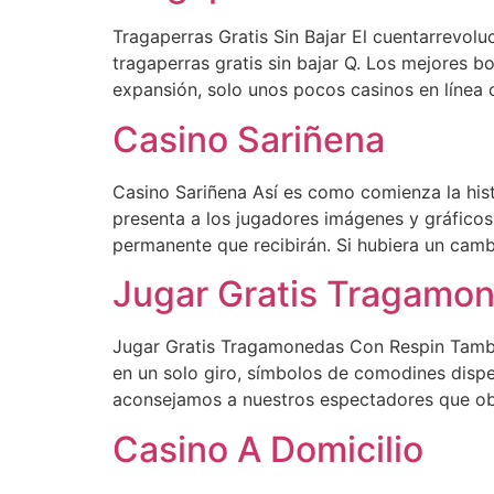
Tragaperras Gratis Sin Bajar El cuentarrevol
tragaperras gratis sin bajar Q. Los mejores 
expansión, solo unos pocos casinos en línea 
Casino Sariñena
Casino Sariñena Así es como comienza la hist
presenta a los jugadores imágenes y gráficos
permanente que recibirán. Si hubiera un camb
Jugar Gratis Tragamo
Jugar Gratis Tragamonedas Con Respin Tambié
en un solo giro, símbolos de comodines disp
aconsejamos a nuestros espectadores que ob
Casino A Domicilio