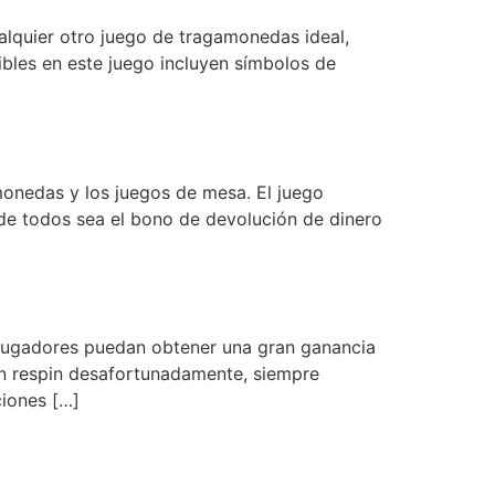
alquier otro juego de tragamonedas ideal,
ibles en este juego incluyen símbolos de
amonedas y los juegos de mesa. El juego
 de todos sea el bono de devolución de dinero
 jugadores puedan obtener una gran ganancia
on respin desafortunadamente, siempre
iones […]