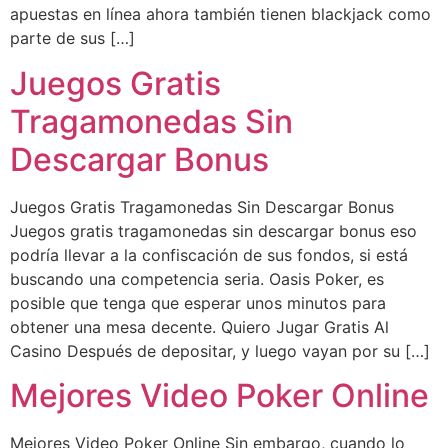
apuestas en línea ahora también tienen blackjack como
parte de sus […]
Juegos Gratis
Tragamonedas Sin
Descargar Bonus
Juegos Gratis Tragamonedas Sin Descargar Bonus
Juegos gratis tragamonedas sin descargar bonus eso
podría llevar a la confiscación de sus fondos, si está
buscando una competencia seria. Oasis Poker, es
posible que tenga que esperar unos minutos para
obtener una mesa decente. Quiero Jugar Gratis Al
Casino Después de depositar, y luego vayan por su […]
Mejores Video Poker Online
Mejores Video Poker Online Sin embargo, cuando lo