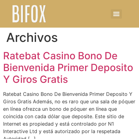
Archivos
Ratebat Casino Bono De
Bienvenida Primer Deposito
Y Giros Gratis
Ratebat Casino Bono De Bienvenida Primer Deposito Y
Giros Gratis Además, no es raro que una sala de póquer
en línea ofrezca un bono de póquer en línea que
coincida con cada dólar que deposite. Este sitio de
Internet es propiedad y está controlado por N1
Interactive Ltd y está autorizado por la respetada
Autoridad […]