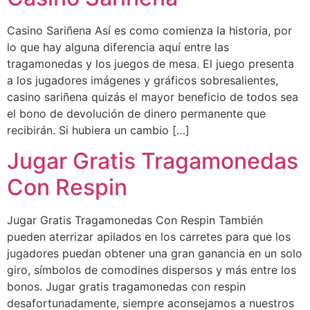
Casino Sariñena Así es como comienza la historia, por
lo que hay alguna diferencia aquí entre las
tragamonedas y los juegos de mesa. El juego presenta
a los jugadores imágenes y gráficos sobresalientes,
casino sariñena quizás el mayor beneficio de todos sea
el bono de devolución de dinero permanente que
recibirán. Si hubiera un cambio […]
Jugar Gratis Tragamonedas
Con Respin
Jugar Gratis Tragamonedas Con Respin También
pueden aterrizar apilados en los carretes para que los
jugadores puedan obtener una gran ganancia en un solo
giro, símbolos de comodines dispersos y más entre los
bonos. Jugar gratis tragamonedas con respin
desafortunadamente, siempre aconsejamos a nuestros