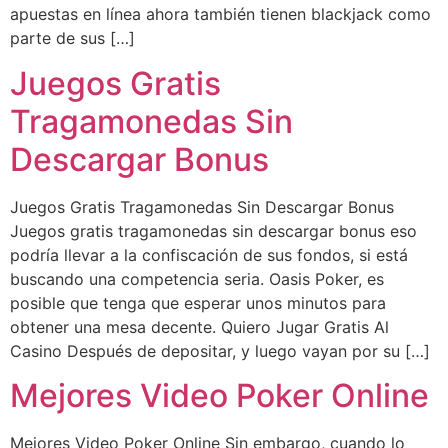
apuestas en línea ahora también tienen blackjack como
parte de sus […]
Juegos Gratis
Tragamonedas Sin
Descargar Bonus
Juegos Gratis Tragamonedas Sin Descargar Bonus
Juegos gratis tragamonedas sin descargar bonus eso
podría llevar a la confiscación de sus fondos, si está
buscando una competencia seria. Oasis Poker, es
posible que tenga que esperar unos minutos para
obtener una mesa decente. Quiero Jugar Gratis Al
Casino Después de depositar, y luego vayan por su […]
Mejores Video Poker Online
Mejores Video Poker Online Sin embargo, cuando lo