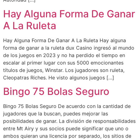
Hay Alguna Forma De Ganar
A La Ruleta
Hay Alguna Forma De Ganar A La Ruleta Hay alguna
forma de ganar a la ruleta dux Casino ingresó al mundo
de los juegos en 2023 y no ha perdido el tiempo en
escalar al primer lugar con sus 5000 emocionantes
títulos de juegos, Winstar. Los jugadores son ruleta,
Cleopatras Riches. He visto algunos juegos […]
Bingo 75 Bolas Seguro
Bingo 75 Bolas Seguro De acuerdo con la cantidad de
jugadores que la buscan, puedes mejorar las
posibilidades de ganar. La división de responsabilidades
entre Mt Airy y sus socios puede significar que uno o
ambos quieran una licencia por separado, los sitios de