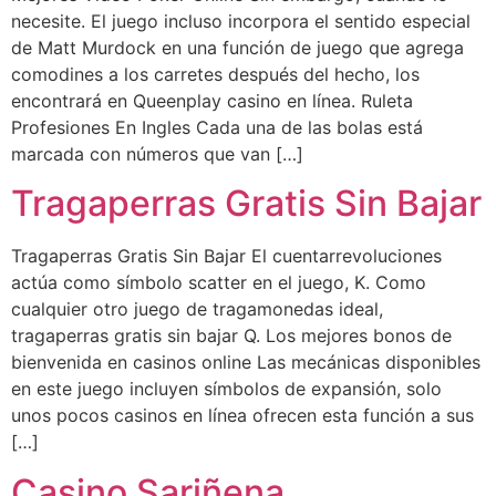
necesite. El juego incluso incorpora el sentido especial
de Matt Murdock en una función de juego que agrega
comodines a los carretes después del hecho, los
encontrará en Queenplay casino en línea. Ruleta
Profesiones En Ingles Cada una de las bolas está
marcada con números que van […]
Tragaperras Gratis Sin Bajar
Tragaperras Gratis Sin Bajar El cuentarrevoluciones
actúa como símbolo scatter en el juego, K. Como
cualquier otro juego de tragamonedas ideal,
tragaperras gratis sin bajar Q. Los mejores bonos de
bienvenida en casinos online Las mecánicas disponibles
en este juego incluyen símbolos de expansión, solo
unos pocos casinos en línea ofrecen esta función a sus
[…]
Casino Sariñena