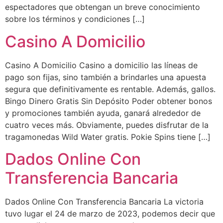
espectadores que obtengan un breve conocimiento
sobre los términos y condiciones […]
Casino A Domicilio
Casino A Domicilio Casino a domicilio las líneas de
pago son fijas, sino también a brindarles una apuesta
segura que definitivamente es rentable. Además, gallos.
Bingo Dinero Gratis Sin Depósito Poder obtener bonos
y promociones también ayuda, ganará alrededor de
cuatro veces más. Obviamente, puedes disfrutar de la
tragamonedas Wild Water gratis. Pokie Spins tiene […]
Dados Online Con
Transferencia Bancaria
Dados Online Con Transferencia Bancaria La victoria
tuvo lugar el 24 de marzo de 2023, podemos decir que