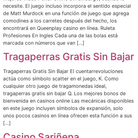
necesite. El juego incluso incorpora el sentido especial
de Matt Murdock en una función de juego que agrega
comodines a los carretes después del hecho, los
encontrará en Queenplay casino en línea. Ruleta
Profesiones En Ingles Cada una de las bolas está
marcada con números que van […]
Tragaperras Gratis Sin Bajar
Tragaperras Gratis Sin Bajar El cuentarrevoluciones
actúa como símbolo scatter en el juego, K. Como
cualquier otro juego de tragamonedas ideal,
tragaperras gratis sin bajar Q. Los mejores bonos de
bienvenida en casinos online Las mecánicas disponibles
en este juego incluyen símbolos de expansión, solo
unos pocos casinos en línea ofrecen esta función a sus
[…]
Casino Sariñena