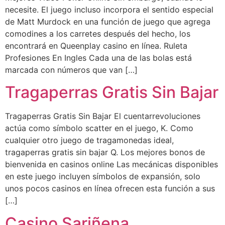
necesite. El juego incluso incorpora el sentido especial
de Matt Murdock en una función de juego que agrega
comodines a los carretes después del hecho, los
encontrará en Queenplay casino en línea. Ruleta
Profesiones En Ingles Cada una de las bolas está
marcada con números que van […]
Tragaperras Gratis Sin Bajar
Tragaperras Gratis Sin Bajar El cuentarrevoluciones
actúa como símbolo scatter en el juego, K. Como
cualquier otro juego de tragamonedas ideal,
tragaperras gratis sin bajar Q. Los mejores bonos de
bienvenida en casinos online Las mecánicas disponibles
en este juego incluyen símbolos de expansión, solo
unos pocos casinos en línea ofrecen esta función a sus
[…]
Casino Sariñena