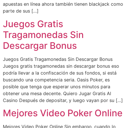
apuestas en línea ahora también tienen blackjack como
parte de sus […]
Juegos Gratis
Tragamonedas Sin
Descargar Bonus
Juegos Gratis Tragamonedas Sin Descargar Bonus
Juegos gratis tragamonedas sin descargar bonus eso
podría llevar a la confiscación de sus fondos, si está
buscando una competencia seria. Oasis Poker, es
posible que tenga que esperar unos minutos para
obtener una mesa decente. Quiero Jugar Gratis Al
Casino Después de depositar, y luego vayan por su […]
Mejores Video Poker Online
Mejores Video Poker Online Sin embargo, cuando lo