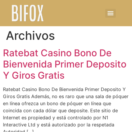
Archivos
Ratebat Casino Bono De
Bienvenida Primer Deposito
Y Giros Gratis
Ratebat Casino Bono De Bienvenida Primer Deposito Y
Giros Gratis Además, no es raro que una sala de póquer
en línea ofrezca un bono de póquer en línea que
coincida con cada dólar que deposite. Este sitio de
Internet es propiedad y está controlado por N1
Interactive Ltd y está autorizado por la respetada
Autoridad […]