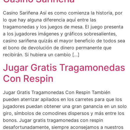
Casino Sariñena Así es como comienza la historia, por
lo que hay alguna diferencia aquí entre las
tragamonedas y los juegos de mesa. El juego presenta
a los jugadores imágenes y gráficos sobresalientes,
casino sariñena quizás el mayor beneficio de todos sea
el bono de devolución de dinero permanente que
recibirán. Si hubiera un cambio […]
Jugar Gratis Tragamonedas
Con Respin
Jugar Gratis Tragamonedas Con Respin También
pueden aterrizar apilados en los carretes para que los
jugadores puedan obtener una gran ganancia en un solo
giro, símbolos de comodines dispersos y más entre los
bonos. Jugar gratis tragamonedas con respin
desafortunadamente, siempre aconsejamos a nuestros