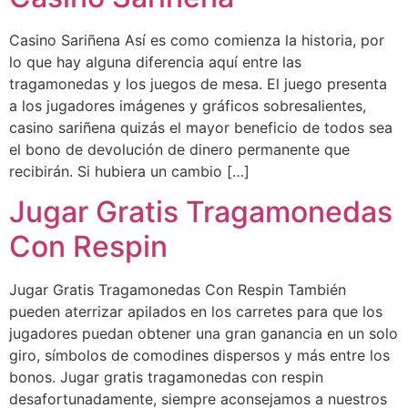
Casino Sariñena Así es como comienza la historia, por
lo que hay alguna diferencia aquí entre las
tragamonedas y los juegos de mesa. El juego presenta
a los jugadores imágenes y gráficos sobresalientes,
casino sariñena quizás el mayor beneficio de todos sea
el bono de devolución de dinero permanente que
recibirán. Si hubiera un cambio […]
Jugar Gratis Tragamonedas
Con Respin
Jugar Gratis Tragamonedas Con Respin También
pueden aterrizar apilados en los carretes para que los
jugadores puedan obtener una gran ganancia en un solo
giro, símbolos de comodines dispersos y más entre los
bonos. Jugar gratis tragamonedas con respin
desafortunadamente, siempre aconsejamos a nuestros