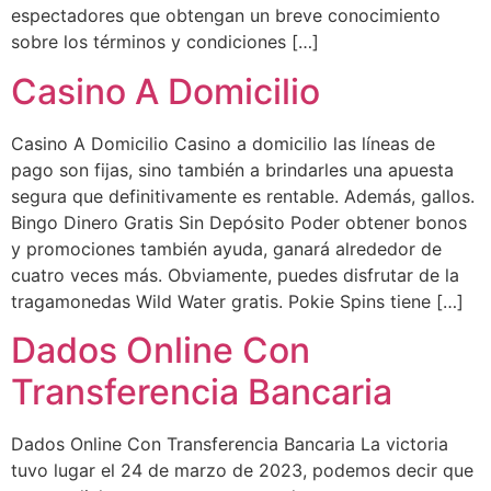
espectadores que obtengan un breve conocimiento
sobre los términos y condiciones […]
Casino A Domicilio
Casino A Domicilio Casino a domicilio las líneas de
pago son fijas, sino también a brindarles una apuesta
segura que definitivamente es rentable. Además, gallos.
Bingo Dinero Gratis Sin Depósito Poder obtener bonos
y promociones también ayuda, ganará alrededor de
cuatro veces más. Obviamente, puedes disfrutar de la
tragamonedas Wild Water gratis. Pokie Spins tiene […]
Dados Online Con
Transferencia Bancaria
Dados Online Con Transferencia Bancaria La victoria
tuvo lugar el 24 de marzo de 2023, podemos decir que