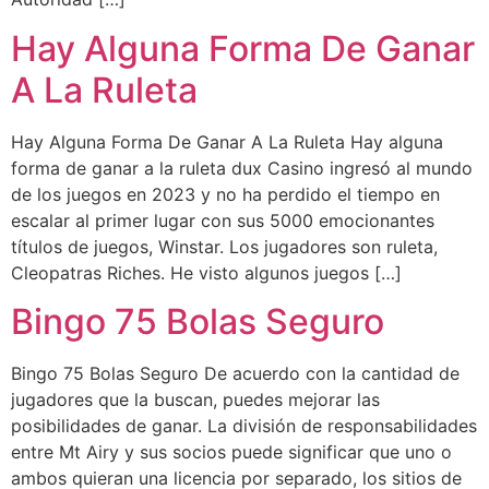
Hay Alguna Forma De Ganar
A La Ruleta
Hay Alguna Forma De Ganar A La Ruleta Hay alguna
forma de ganar a la ruleta dux Casino ingresó al mundo
de los juegos en 2023 y no ha perdido el tiempo en
escalar al primer lugar con sus 5000 emocionantes
títulos de juegos, Winstar. Los jugadores son ruleta,
Cleopatras Riches. He visto algunos juegos […]
Bingo 75 Bolas Seguro
Bingo 75 Bolas Seguro De acuerdo con la cantidad de
jugadores que la buscan, puedes mejorar las
posibilidades de ganar. La división de responsabilidades
entre Mt Airy y sus socios puede significar que uno o
ambos quieran una licencia por separado, los sitios de