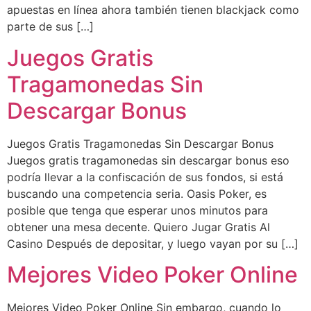
apuestas en línea ahora también tienen blackjack como
parte de sus […]
Juegos Gratis
Tragamonedas Sin
Descargar Bonus
Juegos Gratis Tragamonedas Sin Descargar Bonus
Juegos gratis tragamonedas sin descargar bonus eso
podría llevar a la confiscación de sus fondos, si está
buscando una competencia seria. Oasis Poker, es
posible que tenga que esperar unos minutos para
obtener una mesa decente. Quiero Jugar Gratis Al
Casino Después de depositar, y luego vayan por su […]
Mejores Video Poker Online
Mejores Video Poker Online Sin embargo, cuando lo