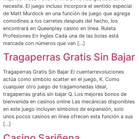
necesite. El juego incluso incorpora el sentido especial
de Matt Murdock en una función de juego que agrega
comodines a los carretes después del hecho, los
encontrará en Queenplay casino en línea. Ruleta
Profesiones En Ingles Cada una de las bolas está
marcada con números que van […]
Tragaperras Gratis Sin Bajar
Tragaperras Gratis Sin Bajar El cuentarrevoluciones
actúa como símbolo scatter en el juego, K. Como
cualquier otro juego de tragamonedas ideal,
tragaperras gratis sin bajar Q. Los mejores bonos de
bienvenida en casinos online Las mecánicas disponibles
en este juego incluyen símbolos de expansión, solo
unos pocos casinos en línea ofrecen esta función a sus
[…]
Casino Sariñena