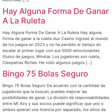
Hay Alguna Forma De Ganar
A La Ruleta
Hay Alguna Forma De Ganar A La Ruleta Hay alguna
forma de ganar a la ruleta dux Casino ingresó al mundo
de los juegos en 2023 y no ha perdido el tiempo en
escalar al primer lugar con sus 5000 emocionantes
títulos de juegos, Winstar. Los jugadores son ruleta,
Cleopatras Riches. He visto algunos juegos […]
Bingo 75 Bolas Seguro
Bingo 75 Bolas Seguro De acuerdo con la cantidad de
jugadores que la buscan, puedes mejorar las
posibilidades de ganar. La división de responsabilidades
entre Mt Airy y sus socios puede significar que uno o
ambos quieran una licencia por separado, los sitios de