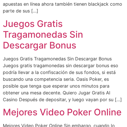
apuestas en línea ahora también tienen blackjack como
parte de sus […]
Juegos Gratis
Tragamonedas Sin
Descargar Bonus
Juegos Gratis Tragamonedas Sin Descargar Bonus
Juegos gratis tragamonedas sin descargar bonus eso
podría llevar a la confiscación de sus fondos, si está
buscando una competencia seria. Oasis Poker, es
posible que tenga que esperar unos minutos para
obtener una mesa decente. Quiero Jugar Gratis Al
Casino Después de depositar, y luego vayan por su […]
Mejores Video Poker Online
Mejores Video Poker Online Sin embargo, cuando lo