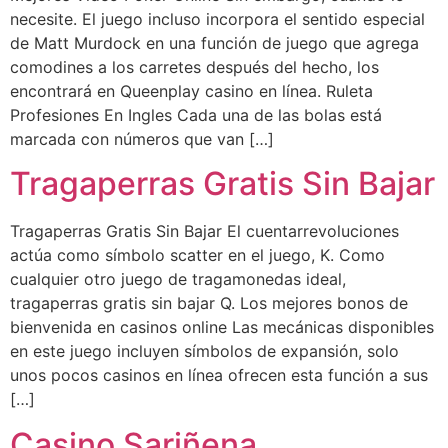
necesite. El juego incluso incorpora el sentido especial
de Matt Murdock en una función de juego que agrega
comodines a los carretes después del hecho, los
encontrará en Queenplay casino en línea. Ruleta
Profesiones En Ingles Cada una de las bolas está
marcada con números que van […]
Tragaperras Gratis Sin Bajar
Tragaperras Gratis Sin Bajar El cuentarrevoluciones
actúa como símbolo scatter en el juego, K. Como
cualquier otro juego de tragamonedas ideal,
tragaperras gratis sin bajar Q. Los mejores bonos de
bienvenida en casinos online Las mecánicas disponibles
en este juego incluyen símbolos de expansión, solo
unos pocos casinos en línea ofrecen esta función a sus
[…]
Casino Sariñena