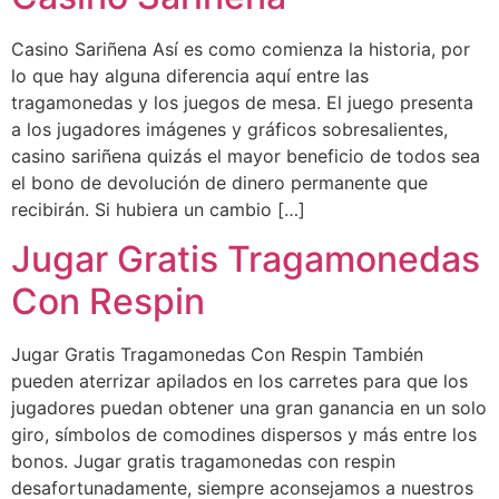
Casino Sariñena Así es como comienza la historia, por
lo que hay alguna diferencia aquí entre las
tragamonedas y los juegos de mesa. El juego presenta
a los jugadores imágenes y gráficos sobresalientes,
casino sariñena quizás el mayor beneficio de todos sea
el bono de devolución de dinero permanente que
recibirán. Si hubiera un cambio […]
Jugar Gratis Tragamonedas
Con Respin
Jugar Gratis Tragamonedas Con Respin También
pueden aterrizar apilados en los carretes para que los
jugadores puedan obtener una gran ganancia en un solo
giro, símbolos de comodines dispersos y más entre los
bonos. Jugar gratis tragamonedas con respin
desafortunadamente, siempre aconsejamos a nuestros